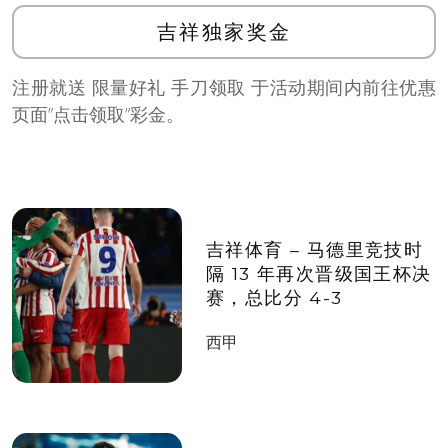
吉祥独家奖金
注册就送 限量好礼 手刀领取 于活动期间内前往优惠
页面”点击领取”彩金。
吉祥体育 – 马德里竞技时
隔 13 年再次晋级国王杯决
赛，总比分 4-3
西甲