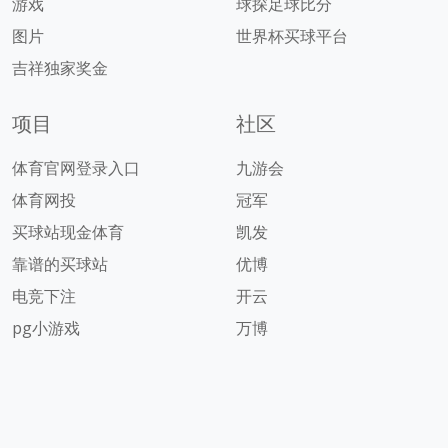
游戏
球探足球比分
图片
世界杯买球平台
吉祥独家奖金
项目
社区
体育官网登录入口
九游会
体育网投
冠军
买球站现金体育
凯发
靠谱的买球站
优博
电竞下注
开云
pg小游戏
万博