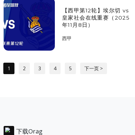
【西甲第12轮】埃尔切 vs
皇家社会在线重赛（2025
年11月8日）
西甲
1
2
3
4
5
下一页 >
下载Orag