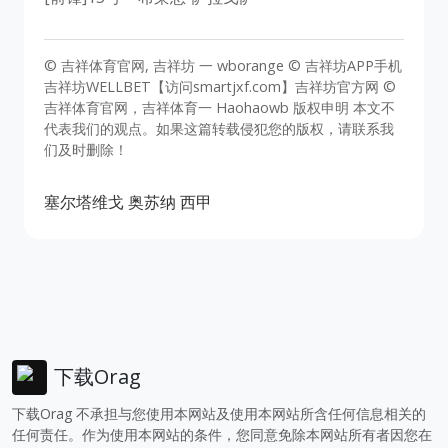
© 吉祥体育官网, 吉祥坊 一 wborange © 吉祥坊APP手机
吉祥坊WELLBET【访问smartjxf.com】吉祥坊官方网 ©
吉祥体育官网，吉祥体育一 Haohaowb 版权申明 本文不
代表我们的观点。如果这篇转载侵犯您的版权，请联系我
们及时删除！
塞尔塔维戈
奥苏纳
西甲
下载Orag
下载Orag 不承担与您使用本网站及使用本网站所含任何信息相关的
任何责任。作为使用本网站的条件，您同意免除本网站所有者因您在