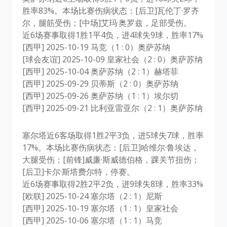
胜率83%。本场比赛伤病状态：[后卫]瓦伦丁·罗齐
尔，腿筋受伤；[中场]艾玛·奥罗兹，足部受伤。
近6场赛事取得1胜1平4负，进4球失9球，胜率17%
[西甲] 2025-10-19 马竞（1 : 0）奥萨苏纳
[球会友谊] 2025-10-09 皇家社会（2 : 0）奥萨苏纳
[西甲] 2025-10-04 奥萨苏纳（2 : 1）赫塔菲
[西甲] 2025-09-29 贝蒂斯（2 : 0）奥萨苏纳
[西甲] 2025-09-26 奥萨苏纳（1 : 1）埃尔切
[西甲] 2025-09-21 比利亚雷亚尔（2 : 1）奥萨苏纳
塞尔塔近6客场取得1胜2平3负，进5球失7球，胜率
17%。本场比赛伤病状态：[后卫]哈维尔·鲁埃达，
大腿受伤；[前锋]威廉·斯威德伯格，踝关节扭伤；
[后卫]卡尔·斯塔费尔特，停赛。
近6场赛事取得2胜2平2负，进9球失8球，胜率33%
[欧联] 2025-10-24 塞尔塔（2 : 1）尼斯
[西甲] 2025-10-19 塞尔塔（1 : 1）皇家社会
[西甲] 2025-10-06 塞尔塔（1 : 1）马竞