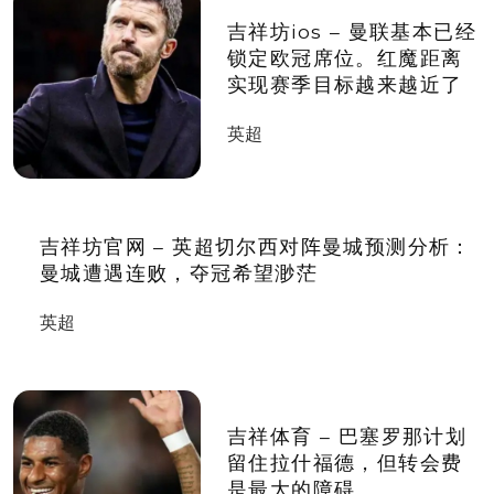
吉祥坊ios – 曼联基本已经
锁定欧冠席位。红魔距离
实现赛季目标越来越近了
英超
吉祥坊官网 – 英超切尔西对阵曼城预测分析：
曼城遭遇连败，夺冠希望渺茫
英超
吉祥体育 – 巴塞罗那计划
留住拉什福德，但转会费
是最大的障碍