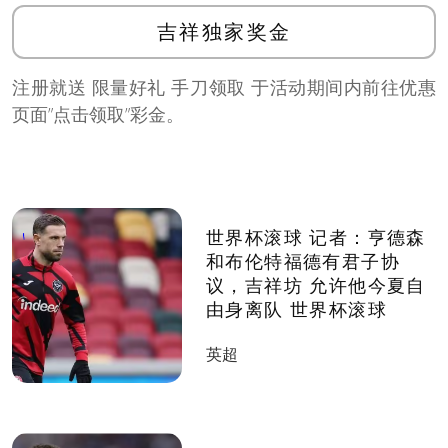
吉祥独家奖金
注册就送 限量好礼 手刀领取 于活动期间内前往优惠
页面”点击领取”彩金。
世界杯滚球 记者：亨德森
和布伦特福德有君子协
议，吉祥坊 允许他今夏自
由身离队 世界杯滚球
英超