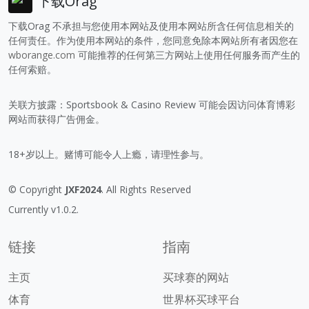
下载Orag
下载Orag 不承担与您使用本网站及使用本网站所含任何信息相关的
任何责任。作为使用本网站的条件，您同意免除本网站所有者因您在
wborange.com
可能推荐的任何第三方网站上使用任何服务而产生的
任何索赔。
关联方披露：Sportsbook & Casino Review 可能会因访问体育博彩
网站而获得广告佣金。
18+岁以上。赌博可能令人上瘾，请理性参与。
© Copyright
JXF2024
. All Rights Reserved
Currently v1.0.2.
链接
指南
主页
买球赛的网站
体育
世界杯买球平台