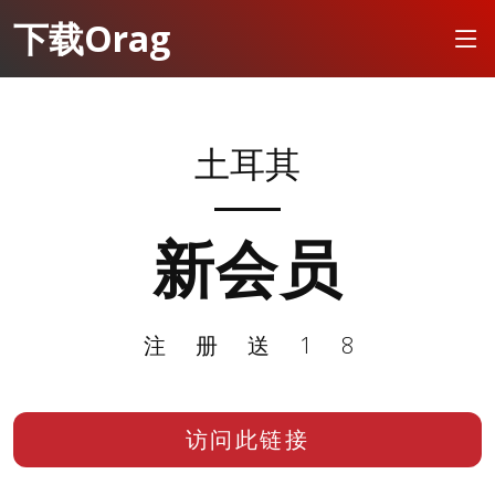
下载Orag
土耳其
新会员
注册送18
访问此链接