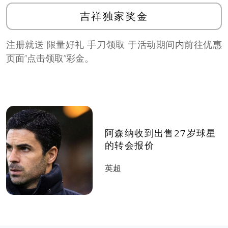
吉祥独家奖金
注册就送 限量好礼 手刀领取 于活动期间内前往优惠
页面”点击领取”彩金。
阿森纳收到出售27岁球星
的转会报价
英超