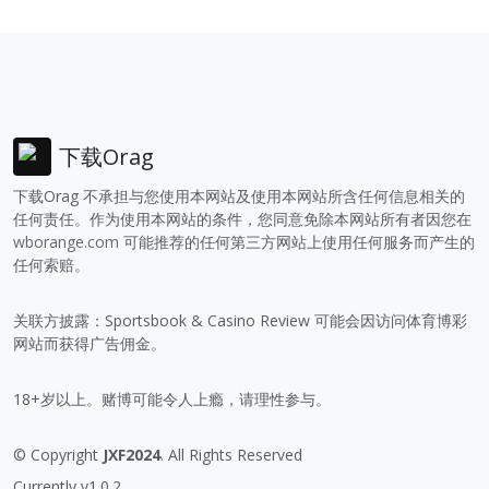
下载Orag
下载Orag 不承担与您使用本网站及使用本网站所含任何信息相关的
任何责任。作为使用本网站的条件，您同意免除本网站所有者因您在
wborange.com
可能推荐的任何第三方网站上使用任何服务而产生的
任何索赔。
关联方披露：Sportsbook & Casino Review 可能会因访问体育博彩
网站而获得广告佣金。
18+岁以上。赌博可能令人上瘾，请理性参与。
© Copyright
JXF2024
. All Rights Reserved
Currently v1.0.2.