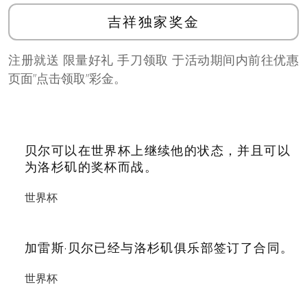
吉祥独家奖金
注册就送 限量好礼 手刀领取 于活动期间内前往优惠
页面”点击领取”彩金。
贝尔可以在世界杯上继续他的状态，并且可以
为洛杉矶的奖杯而战。
世界杯
加雷斯·贝尔已经与洛杉矶俱乐部签订了合同。
世界杯