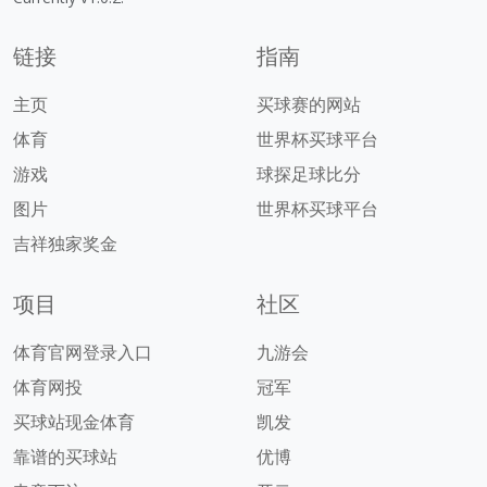
链接
指南
主页
买球赛的网站
体育
世界杯买球平台
游戏
球探足球比分
图片
世界杯买球平台
吉祥独家奖金
项目
社区
体育官网登录入口
九游会
体育网投
冠军
买球站现金体育
凯发
靠谱的买球站
优博