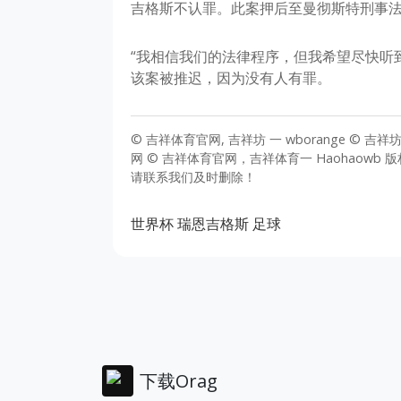
吉格斯不认罪。此案押后至曼彻斯特刑事
“我相信我们的法律程序，但我希望尽快听
该案被推迟，因为没有人有罪。
© 吉祥体育官网, 吉祥坊 一 wborange © 吉祥
网 © 吉祥体育官网，吉祥体育一 Haohaow
请联系我们及时删除！
世界杯
瑞恩吉格斯
足球
下载Orag