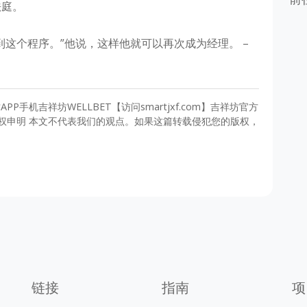
法庭。
到这个程序。”他说，这样他就可以再次成为经理。 –
坊APP手机吉祥坊WELLBET【访问smartjxf.com】吉祥坊官方
b 版权申明 本文不代表我们的观点。如果这篇转载侵犯您的版权，
链接
指南
项