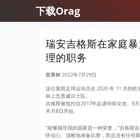
下载Orag
瑞安吉格斯在家庭暴
理的职务
世界杯
2022年7月29日
这位曼联足球运动员在 2020 年 11 
杯上负责威尔士队。
吉格斯被指控自2017年起虐待前女友。8月
本月8日开始。
“能够领导我的国家是一种荣誉，”吉格斯
怀信心、清晰地准备比赛，而且没有任何期