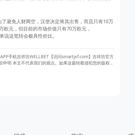
为了避免人财两空，汉堡决定将其出售，而且只有10万
0万欧元，但目前的市场价值只有70万欧元，
来说这笔转会极具性价比。
坊APP手机吉祥坊WELLBET【访问smartjxf.com】吉祥坊官方
b 版权申明 本文不代表我们的观点。如果这篇转载侵犯您的版权，