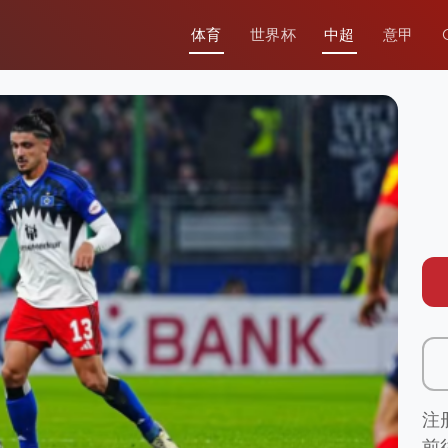
体育
世界杯
中超
意甲
注
前