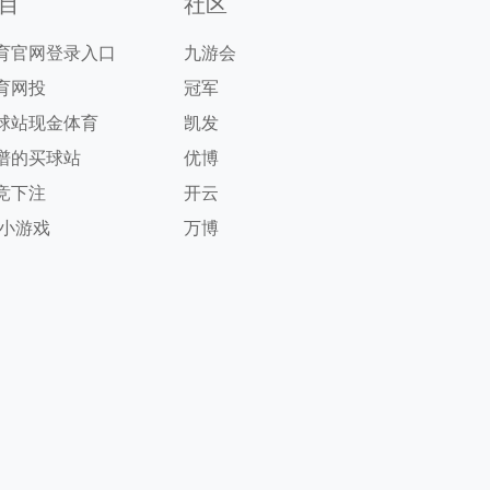
目
社区
育官网登录入口
九游会
育网投
冠军
球站现金体育
凯发
谱的买球站
优博
竞下注
开云
g小游戏
万博