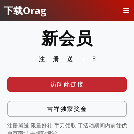
下载Orag
新会员
注册送18
访问此链接
吉祥独家奖金
注册就送 限量好礼 手刀领取 于活动期间内前往优
惠页面”点击领取”彩金。