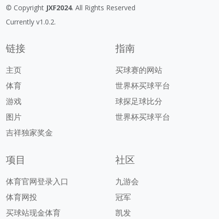
© Copyright
JXF2024
. All Rights Reserved
Currently v1.0.2.
链接
指南
主页
买球赛的网站
体育
世界杯买球平台
游戏
球探足球比分
图片
世界杯买球平台
吉祥独家奖金
项目
社区
体育官网登录入口
九游会
体育网投
冠军
买球站现金体育
凯发