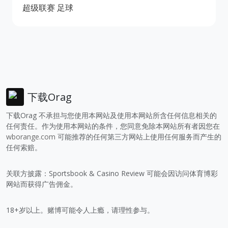
超级联赛
足球
下载Orag
下载Orag 不承担与您使用本网站及使用本网站所含任何信息相关的
任何责任。作为使用本网站的条件，您同意免除本网站所有者因您在
wborange.com
可能推荐的任何第三方网站上使用任何服务而产生的
任何索赔。
关联方披露：Sportsbook & Casino Review 可能会因访问体育博彩
网站而获得广告佣金。
18+岁以上。赌博可能令人上瘾，请理性参与。