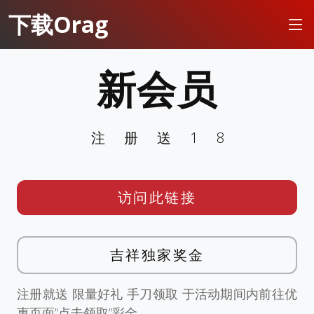
下载Orag
新会员
注册送18
访问此链接
吉祥独家奖金
注册就送 限量好礼 手刀领取 于活动期间内前往优
惠页面”点击领取”彩金。