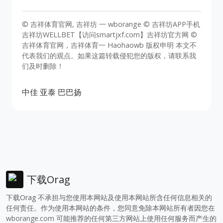
© 吉祥体育官网, 吉祥坊 一 wborange © 吉祥坊APP手机
吉祥坊WELLBET【访问smartjxf.com】吉祥坊官方网 ©
吉祥体育官网，吉祥体育一 Haohaowb 版权申明 本文不
代表我们的观点。如果这篇转载侵犯您的版权，请联系我
们及时删除！
中佳
亚泰
巴巴扬
下载Orag
下载Orag 不承担与您使用本网站及使用本网站所含任何信息相关的
任何责任。作为使用本网站的条件，您同意免除本网站所有者因您在
wborange.com
可能推荐的任何第三方网站上使用任何服务而产生的