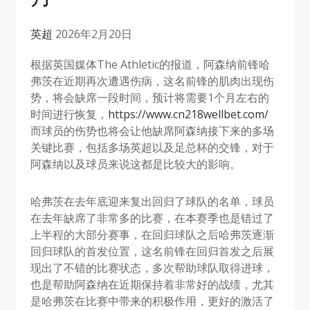
英超
2026年2月20日
根据英国媒体The Athletic的报道，阿森纳前锋哈
弗茨在近期再次遭遇伤病，这名前锋的肌肉出现伤
势，将会缺席一段时间，预计将需要1个月左右的
时间进行恢复，
https://www.cn218wellbet.com/
而球员的伤势也将会让他缺席阿森纳接下来的多场
关键比赛，包括多场英超以及足总杯的交锋，对于
阿森纳以及球员来说这都是比较大的影响。
哈弗茨在去年底迎来复出回归了球队的名单，球员
在去年缺席了非常多的比赛，在本赛季也是错过了
上半程的大部分赛事，在回归球队之后哈弗茨逐渐
回归球队的首发位置，这名前锋在回归首发之后展
现出了不错的比赛状态，多次帮助球队取得进球，
也是帮助阿森纳在近期保持着非常好的战绩，尤其
是哈弗茨在比赛中带来的积极作用，更好的激活了