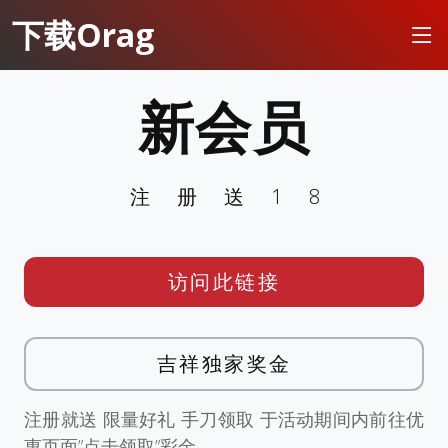
下载Orag
新会员
注册送18
访问此链接
吉祥独家奖金
注册就送 限量好礼 手刀领取 于活动期间内前往优
惠页面”点击领取”彩金。