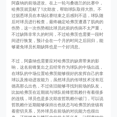
阿森纳的前场进攻。在上一轮与桑德兰的比赛中，
哈弗茨就贡献了1次助攻，帮助球队取得大胜。不
过据悉球员在本场比赛结束之后感到不适，球队随
后对球员进行检查，最终确定哈弗茨遭遇了肌肉的
伤势，这一次伤势相比球员此前的伤病不太严重，
不过缺阵非常久的时间，不过哈弗茨也需要一段时
间进行恢复，预计会在一个月的时间之后回归，能
够避免球员长期缺阵也是一个好消息。
不过，阿森纳也需要应对哈弗茨的缺席带来的影
响，这名前锋复出之后经常作为球队的中场出战，
在球队的中场位置哈弗茨能够很好的发挥自己的拿
球以及推动进攻能力，虽然球员的传球技术没有厄
德高那么出色，不过依旧能够寻找到前场的队友，
比如哈弗茨在近期就与球队前锋哲凯赖什有着很多
的连线，球员也是多次助攻哲凯赖什破门，可以说
哲凯赖什近期能够保持出色状态与哈弗茨的坐镇有
着密切关系，另外球员在前场的对抗能力也很出