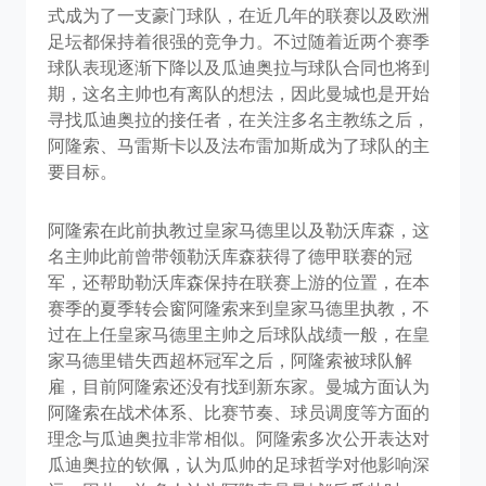
式成为了一支豪门球队，在近几年的联赛以及欧洲
足坛都保持着很强的竞争力。不过随着近两个赛季
球队表现逐渐下降以及瓜迪奥拉与球队合同也将到
期，这名主帅也有离队的想法，因此曼城也是开始
寻找瓜迪奥拉的接任者，在关注多名主教练之后，
阿隆索、马雷斯卡以及法布雷加斯成为了球队的主
要目标。
阿隆索在此前执教过皇家马德里以及勒沃库森，这
名主帅此前曾带领勒沃库森获得了德甲联赛的冠
军，还帮助勒沃库森保持在联赛上游的位置，在本
赛季的夏季转会窗阿隆索来到皇家马德里执教，不
过在上任皇家马德里主帅之后球队战绩一般，在皇
家马德里错失西超杯冠军之后，阿隆索被球队解
雇，目前阿隆索还没有找到新东家。曼城方面认为
阿隆索在战术体系、比赛节奏、球员调度等方面的
理念与瓜迪奥拉非常相似。阿隆索多次公开表达对
瓜迪奥拉的钦佩，认为瓜帅的足球哲学对他影响深