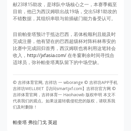
献23球15助攻，是球队中场核心之一，本赛季截至
目前，他已为西汉姆联出战19场，交出5球1助攻的
不错数据，其组织串联与前插破门能力备受认可。
目前帕奎塔预计于抵达巴西，若体检顺利且能及时
完成注册，他有望在的巴西超级杯对阵科林蒂安的
比赛中完成回归首秀，西汉姆联也将利用这笔转会
收入，
http://jxfasia.com/
在冬窗剩余时间寻找合
适球员，弥补帕奎塔离队留下的中场空缺。
© 吉祥体育官网, 吉祥坊 一 wborange © 吉祥坊APP手机
吉祥坊WELLBET【访问smartjxf.com】吉祥坊官方网 ©
吉祥体育官网，吉祥体育一 Haohaowb 版权申明 本文不
代表我们的观点。如果这篇转载侵犯您的版权，请联系我
们及时删除！
帕奎塔
弗拉门戈
英超