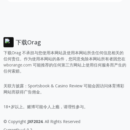
下载Orag
下载Orag 不承担与您使用本网站及使用本网站所含任何信息相关的
任何责任。作为使用本网站的条件，您同意免除本网站所有者因您在
wborange.com
可能推荐的任何第三方网站上使用任何服务而产生的
任何索赔。
关联方披露：Sportsbook & Casino Review 可能会因访问体育博彩
网站而获得广告佣金。
18+岁以上。赌博可能令人上瘾，请理性参与。
© Copyright
JXF2024
. All Rights Reserved
Currently v1.0.2.