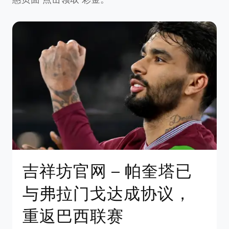
吉祥坊官网 – 帕奎塔已
与弗拉门戈达成协议，
重返巴西联赛