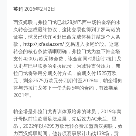
英超
2026年2月2日
西汉姆联与弗拉门戈已就28岁巴西中场帕奎塔的永
久转会达成最终协议，这比交易也得到了罗马诺的
证实，球员已获许可赴巴西完成体检并敲定个人条
款，
http://jxfasia.com/
交易进入收尾阶段。这笔
转会的核心条款清晰明确，弗拉门戈为签下帕奎塔
支付4200万欧元转会费，该金额同时刷新弗拉门戈
队史与巴甲联赛的引援纪录，为减轻支付压力，弗
拉门戈将采用分期支付方式，前期支付1525万欧
元，剩余2675万欧元分四期付至2028年，帕奎塔则
将与弗拉门戈签下一份为期5年的合约，有效期至
2031年。
帕奎塔是弗拉门戈青训体系培养的球员，2019年离
开母队前往欧洲足坛发展，先后效力AC米兰、里
昂，2022年以4295万欧元转会费加盟西汉姆联，效
力西汉姆联期间，他各项赛事累计出战139场，贡