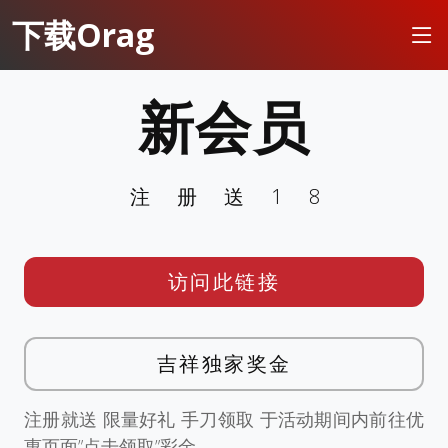
下载Orag
新会员
注册送18
访问此链接
吉祥独家奖金
注册就送 限量好礼 手刀领取 于活动期间内前往优
惠页面”点击领取”彩金。