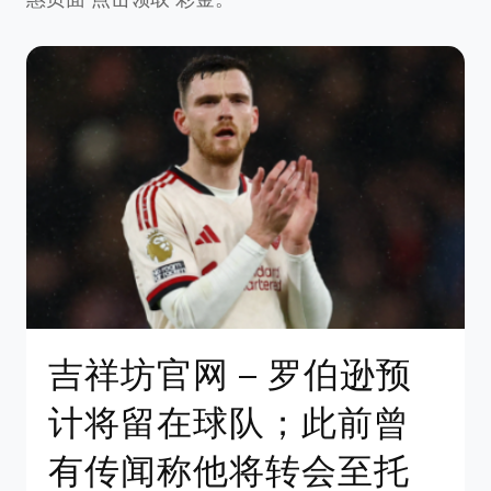
吉祥坊官网 – 罗伯逊预
计将留在球队；此前曾
有传闻称他将转会至托