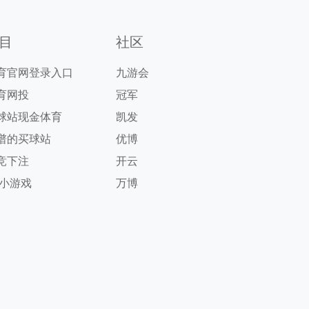
目
社区
育官网登录入口
九游会
育网投
冠军
球站现金体育
凯发
谱的买球站
优博
竞下注
开云
g小游戏
万博