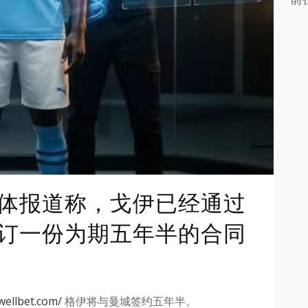
国媒体报道称，戈伊已经通过
订一份为期五年半的合同
wellbet.com/
格伊将与曼城签约五年半。