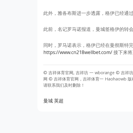
此外，雅各布斯进一步透露，格伊已经通
此前，名记罗马诺报道，曼城签格伊的转会费
同时，罗马诺表示，格伊已经在曼彻斯特
https://www.cn218wellbet.com/
接下来将
© 吉祥体育官网, 吉祥坊 一 wborange © 吉祥
网 © 吉祥体育官网，吉祥体育一 Haohaow
请联系我们及时删除！
曼城
英超