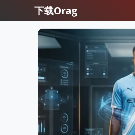
下载Orag