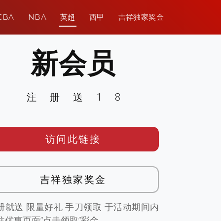
CBA
NBA
英超
西甲
吉祥独家奖金
新会员
注册送18
访问此链接
吉祥独家奖金
册就送 限量好礼 手刀领取 于活动期间内
往优惠页面”点击领取”彩金。