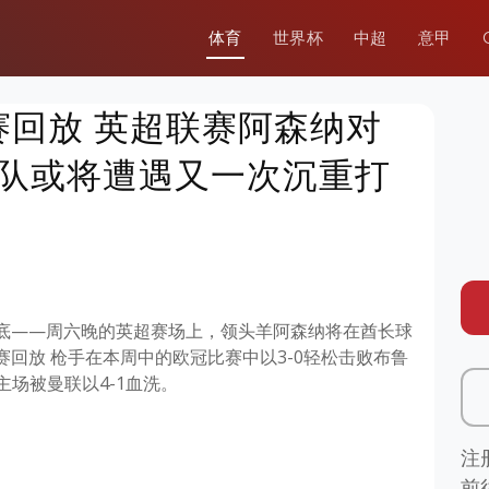
体育
世界杯
中超
意甲
赛回放 英超联赛阿森纳对
队或将遭遇又一次沉重打
阵垫底——周六晚的英超赛场上，领头羊阿森纳将在酋长球
比赛回放 枪手在本周中的欧冠比赛中以3-0轻松击败布鲁
场被曼联以4-1血洗。
注
前