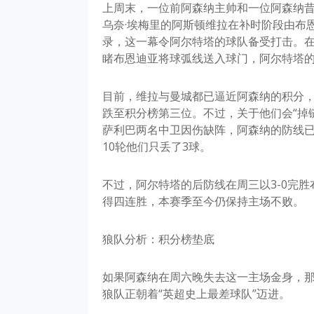
上周末，一位前阿森纳主帅和一位阿森纳
乌奈·埃梅里的阿斯顿维拉在补时阶段由布
录，这一幕令阿尔特塔的球队备受打击。
睹布恩迪亚将球弧线送入球门，阿尔特塔
目前，维拉与曼城都已逼近阿森纳的积分
跌至积分榜第三位。不过，关于他们会“掉
萨利巴两名中卫因伤缺阵，阿森纳的防线已
10轮他们只丢了3球。
不过，阿尔特塔的后防线在周三以3-0完
得四连胜，本赛季至今仍保持主场不败。
狼队分析：积分榜垫底
如果阿森纳在周六晚失去这一主场金身，
狼队正朝着“英超史上最差球队”迈进。