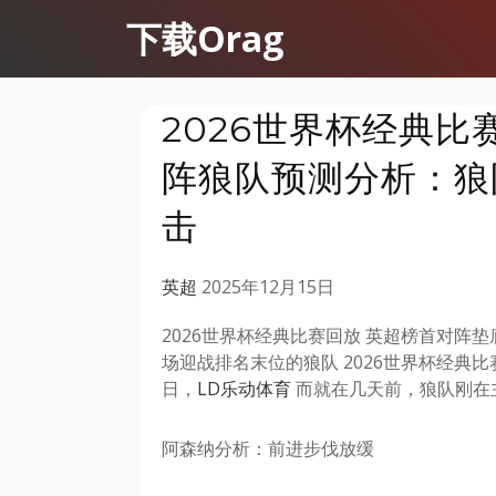
下载Orag
2026世界杯经典比
阵狼队预测分析：狼
击
英超
2025年12月15日
2026世界杯经典比赛回放 英超榜首对
场迎战排名末位的狼队 2026世界杯经典
日，
LD乐动体育
而就在几天前，狼队刚在主
阿森纳分析：前进步伐放缓