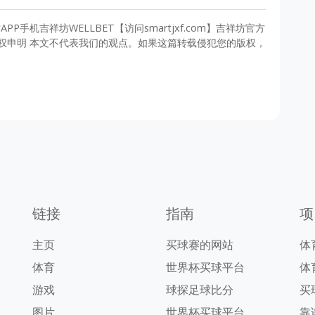
坊APP手机吉祥坊WELLBET【访问smartjxf.com】吉祥坊官方
b 版权申明 本文不代表我们的观点。如果这篇转载侵犯您的版权，
链接
指南
项
主页
买球赛的网站
体
体育
世界杯买球平台
体
游戏
球探足球比分
买
图片
世界杯买球平台
靠