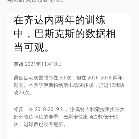
在齐达内两年的训练
中，巴斯克斯的数据相
当可观。
英超
2021年11月18日
虽然启动次数限制在 30 次，但在 2016-2018 两年
期间。本赛季伊斯帕纳斯出场50多场，打进12球助
攻23次。
相反，在 2018-2019 年。洛佩特吉和索拉里担任大
部分教练职位的赛季。巴斯奎佐出场次数低于50
次，进球数也没有翻倍。