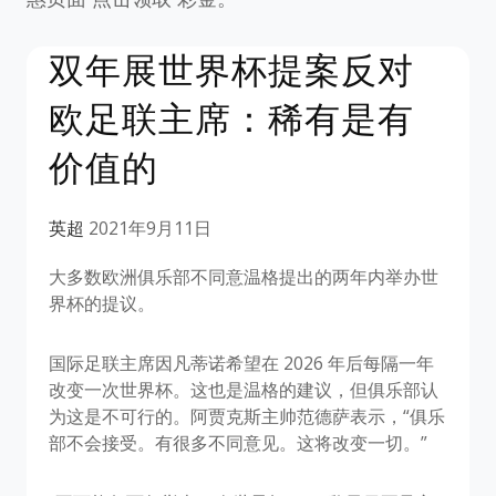
双年展世界杯提案反对
欧足联主席：稀有是有
价值的
英超
2021年9月11日
大多数欧洲俱乐部不同意温格提出的两年内举办世
界杯的提议。
国际足联主席因凡蒂诺希望在 2026 年后每隔一年
改变一次世界杯。这也是温格的建议，但俱乐部认
为这是不可行的。阿贾克斯主帅范德萨表示，“俱乐
部不会接受。有很多不同意见。这将改变一切。”