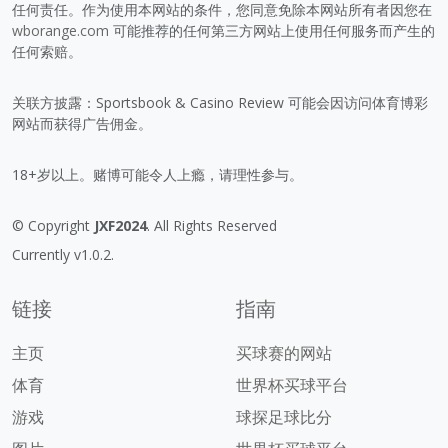
任何责任。作为使用本网站的条件，您同意免除本网站所有者因您在
wborange.com
可能推荐的任何第三方网站上使用任何服务而产生的
任何索赔。
关联方披露：Sportsbook & Casino Review 可能会因访问体育博彩
网站而获得广告佣金。
18+岁以上。赌博可能令人上瘾，请理性参与。
© Copyright
JXF2024
. All Rights Reserved
Currently v1.0.2.
链接
指南
主页
买球赛的网站
体育
世界杯买球平台
游戏
球探足球比分