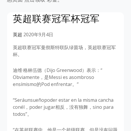
英超联赛冠军杯冠军
英超
2020年9月4日
英超联赛冠军曼彻斯特联队绿茵场，英超联赛冠军
杯。
迪维·格林伍德（Dijo Greenwood）表示：“
Obviamente，是Messi es asombroso
ensímismo的Pod enfrentar。”
“Seráunsueñopoder estar en la misma cancha
conél，poder jugar相反，没有独舞，sino para
todos”。
“在英超联赛中，他是一个超级联赛，但是没有问题