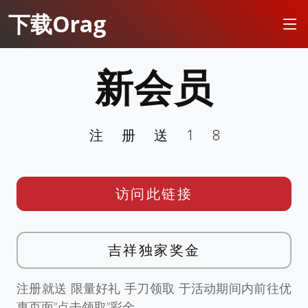
下载Orag
新会员
注册送18
访问此链接
吉祥独家奖金
注册就送 限量好礼 手刀领取 于活动期间内前往优
惠页面”点击领取”彩金。