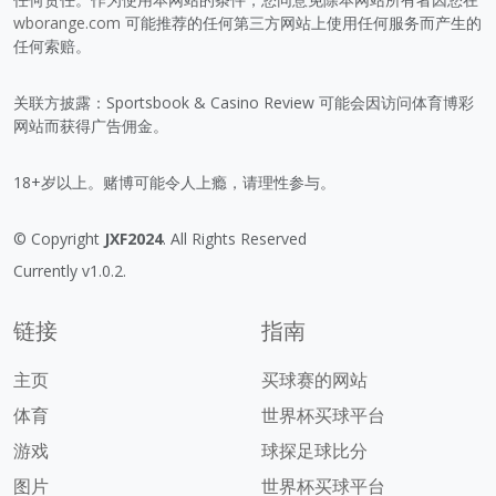
wborange.com
可能推荐的任何第三方网站上使用任何服务而产生的
任何索赔。
关联方披露：Sportsbook & Casino Review 可能会因访问体育博彩
网站而获得广告佣金。
18+岁以上。赌博可能令人上瘾，请理性参与。
© Copyright
JXF2024
. All Rights Reserved
Currently v1.0.2.
链接
指南
主页
买球赛的网站
体育
世界杯买球平台
游戏
球探足球比分
图片
世界杯买球平台