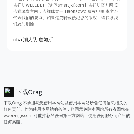
吉祥坊WELLBET【访问smartjxf.com】吉祥坊官方网 ©
吉祥体育官网，吉祥体育一 Haohaowb 版权申明 本文不
代表我们的观点。如果这篇转载侵犯您的版权，请联系我
们及时删除！
nba
湖人队
詹姆斯
下载Orag
下载Orag 不承担与您使用本网站及使用本网站所含任何信息相关的
任何责任。作为使用本网站的条件，您同意免除本网站所有者因您在
wborange.com
可能推荐的任何第三方网站上使用任何服务而产生的
任何索赔。