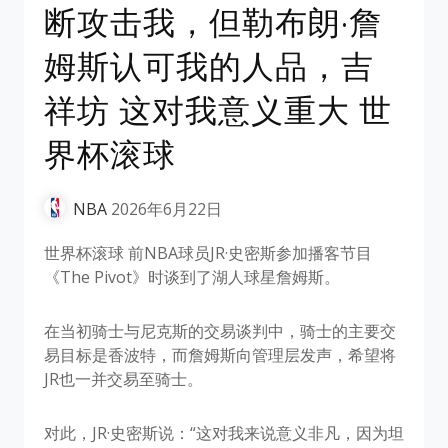
断攻击我，但勒布朗·詹
姆斯认可我的人品，吉
祥坊 这对我意义重大 世
界杯滚球
NBA
2026年6月22日
世界杯滚球 前NBA球员JR·史密斯参加播客节目
《The Pivot》时谈到了湖人球星詹姆斯。
在当初骑士与尼克斯的交易谈判中，骑士的主要交
易目标是香波特，而詹姆斯向管理层发声，希望将
JR也一并交易至骑士。
对此，JR·史密斯说：“这对我来说意义非凡，因为坦