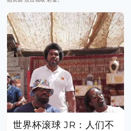
世界杯滚球 JR：人们不