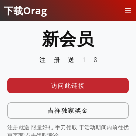
下载Orag
新会员
注册送18
访问此链接
吉祥独家奖金
注册就送 限量好礼 手刀领取 于活动期间内前往优
惠页面”点击领取”彩金。