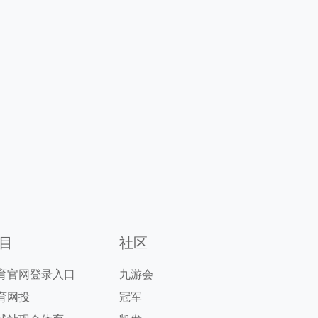
目
社区
育官网登录入口
九游会
育网投
冠军