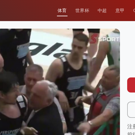
体育
世界杯
中超
意甲
注
前