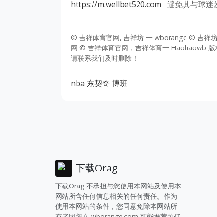
https://m.wellbet520.com
避免其与球迷
© 吉祥体育官网, 吉祥坊 一 wborange © 吉祥
网 © 吉祥体育官网，吉祥体育一 Haohaow
请联系我们及时删除！
nba
东契奇
博班
下载Orag
下载Orag 不承担与您使用本网站及使用本
网站所含任何信息相关的任何责任。作为
使用本网站的条件，您同意免除本网站所
有者因您在
wborange.com
可能推荐的任