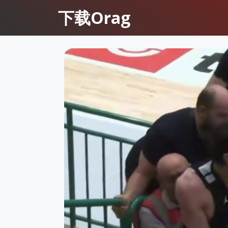
下载Orag