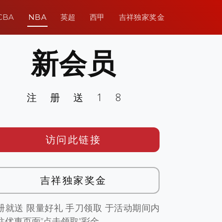
CBA
NBA
英超
西甲
吉祥独家奖金
新会员
注册送18
访问此链接
吉祥独家奖金
册就送 限量好礼 手刀领取 于活动期间内
往优惠页面”点击领取”彩金。