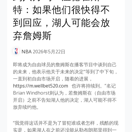
特：如果他们很快得不
到回应，湖人可能会放
弃詹姆斯
NBA
2026年5月22日
即将成为自由球员的詹姆斯在播客节目中谈到自己
的未来，他表示他关于未来的决定“等到了中下旬，
一直到初自由市场开启，随着的进展，
https://m.wellbet520.com
也许将持续到。”名记
Brian Windhorst则认为，若詹姆斯在（自由市场
开启）之前不告知湖人他的决定，湖人可能不得不
放弃续约他。
“我觉得这话并不是为了冒犯谁或者怎样，残酷的现
实是，如果湖人在之前还没能从勒布朗那里得到一