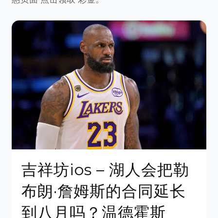
吉祥坊ios – 湖人会把勒
布朗·詹姆斯的合同延长
到八月吗？温德霍斯