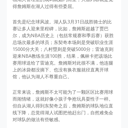
得詹姆斯在湖人过得有些委屈。
首先是纪念球风波。湖人队3月31日战胜骑士的比
赛让多人迎来里程碑，比如，詹姆斯超越了贾巴
尔，成为NBA历史上（包括常规赛和季后赛）获胜
总场次最多的球员；东契奇本场则是突破职业生涯
15000分大关；八村塁则是突破5000分；雷迪克则
迎来NBA教练生涯100胜，结果，佩林卡把该场比
赛用球送给了雷迪克。詹姆斯对此很不满，他连腿
上的冰袋都没摘下、也没有换衣服就径直离开球
馆，他认为湖人不尊重自己。
正常来说，詹姆斯不太可能为了一颗区区比赛用球
而闹情绪，这就好像小孩子争抢玩具耍性子一样。
但自从湖人得到东契奇之后，詹姆斯的球队地位直
线下降，总觉得湖人试图把他赶出门，自然难免会
对球队的做法有些敏感。