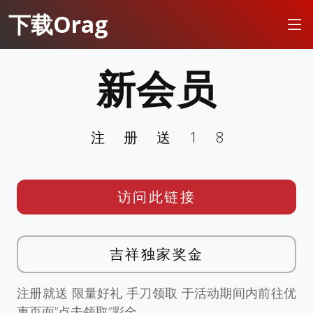
下载Orag
新会员
注册送18
访问此链接
吉祥独家奖金
注册就送 限量好礼 手刀领取 于活动期间内前往优
惠页面”点击领取”彩金。