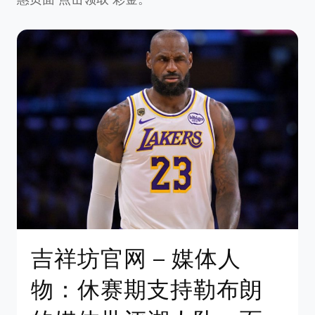
吉祥坊官网 – 媒体人
物：休赛期支持勒布朗