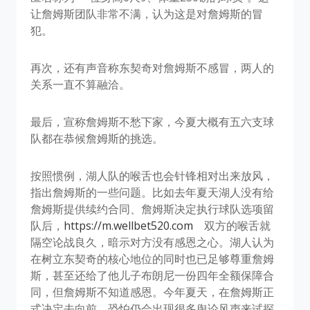
让詹姆斯团队非常不满，认为这是对詹姆斯的冒
犯。
再次，还有声音称东契奇对詹姆斯不感冒，两人的
关系一直不算融洽。
最后，宣称詹姆斯不愁下家，今夏大概有五六支球
队都在恭候詹姆斯的挑选。
按照惯例，湖人队的喉舌也会针锋相对出来放风，
指出詹姆斯的一些问题。比如去年夏天湖人没有给
詹姆斯提供续约合同、詹姆斯决定执行球队选项留
队后，
https://m.wellbet520.com
双方的喉舌就
隔空论战良久，暗示对方没有感恩之心。湖人认为
在树立东契奇的核心地位的同时也已足够尊重詹姆
斯，甚至还给了他儿子布朗尼一份四年全额保障合
同，但詹姆斯不知道感恩。今年夏天，在詹姆斯正
式决定去向前，恐怕仍会出现很多舆论风声来试探