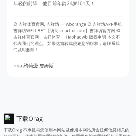
年轻的前锋，他目前年龄24岁101天！
© 吉祥体育官网, 吉祥坊 一 wborange © 吉祥坊APP手机
吉祥坊WELLBET【访问smartjxf.com】吉祥坊官方网 ©
吉祥体育官网，吉祥体育一 Haohaowb 版权申明 本文不
代表我们的观点。如果这篇转载侵犯您的版权，请联系我
们及时删除！
nba
约翰逊
詹姆斯
下载Orag
下载Orag 不承担与您使用本网站及使用本网站所含任何信息相关的