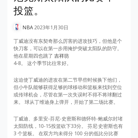
投篮。
NBA
2023年1月30日
丁威迪没有东契奇那么厉害的进攻技巧，但他是个
快刀客，可以在第一步用掩护突破太阳队的防守。
他在星期四也跳了
吉祥坊
4-8。 这个季节比往常好。
这迫使丁威迪的进攻在第二节早些时候换下他们，
但小牛队能够获得足够的球移动和篮板来找到空位
或传球机会，尽管在第一次失误时不得不将球翻过
来。 球从丁维迪身上弹开，开始了第二场比赛。
丁威迪、多里安-芬尼-史密斯和德怀特-鲍威尔封堵
太阳防线，10-15投篮砍下33分。 芬尼·史密斯也有
3 个篮板。 在双方均未得分 100 分的低比分比赛