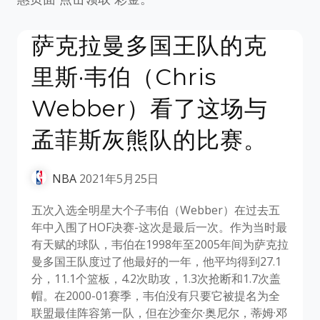
萨克拉曼多国王队的克
里斯·韦伯（Chris
Webber）看了这场与
孟菲斯灰熊队的比赛。
NBA
2021年5月25日
五次入选全明星大个子韦伯（Webber）在过去五
年中入围了HOF决赛-这次是最后一次。作为当时最
有天赋的球队，韦伯在1998年至2005年间为萨克拉
曼多国王队度过了他最好的一年，他平均得到27.1
分，11.1个篮板，4.2次助攻，1.3次抢断和1.7次盖
帽。在2000-01赛季，韦伯没有只要它被提名为全
联盟最佳阵容第一队，但在沙奎尔·奥尼尔，蒂姆·邓