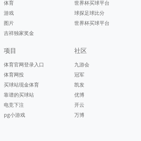
体育
世界杯买球平台
游戏
球探足球比分
图片
世界杯买球平台
吉祥独家奖金
项目
社区
体育官网登录入口
九游会
体育网投
冠军
买球站现金体育
凯发
靠谱的买球站
优博
电竞下注
开云
pg小游戏
万博