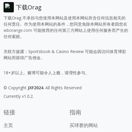
下载Orag
下载Orag 不承担与您使用本网站及使用本网站所含任何信息相关的
任何责任。作为使用本网站的条件，您同意免除本网站所有者因您在
wborange.com
可能推荐的任何第三方网站上使用任何服务而产生的
任何索赔。
关联方披露：Sportsbook & Casino Review 可能会因访问体育博彩
网站而获得广告佣金。
18+岁以上。赌博可能令人上瘾，请理性参与。
© Copyright
JXF2024
. All Rights Reserved
Currently v1.0.2.
链接
指南
主页
买球赛的网站