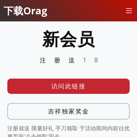
下载Orag
新会员
注册送18
访问此链接
吉祥独家奖金
注册就送 限量好礼 手刀领取 于活动期间内前往优
惠页面”点击领取”彩金。