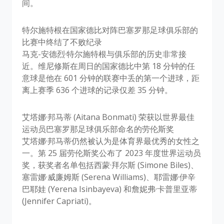
间。
特尔施特根在国家德比对阵巴塞罗那足球俱乐部的
比赛中终结了不败纪录
马克-安德烈·特尔施特根与俱乐部的历史非常接
近。维尼修斯在周日​​的国家德比中第 18 分钟的任
意球是他在 601 分钟的联赛中丢的第一个进球，距
离上赛季 636 个进球的记录仅差 35 分钟。
艾塔娜·邦马蒂 (Aitana Bonmati) 荣获以世界最佳
运动员巴塞罗那足球俱乐部命名的劳伦斯奖
艾塔娜·邦马蒂仍然被认为是体育界最优秀的女性之
一。第 25 届劳伦斯奖公布了 2023 年度世界运动员
奖，获奖者名单包括西蒙·拜尔斯 (Simone Biles)、
塞雷娜·威廉姆斯 (Serena Williams)、耶雷娜·伊辛
巴耶娃 (Yerena Isinbayeva) 和詹妮弗·卡普里亚蒂
(Jennifer Capriati)。