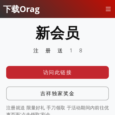
下载Orag
新会员
注册送18
访问此链接
吉祥独家奖金
注册就送 限量好礼 手刀领取 于活动期间内前往优
惠页面”点击领取”彩金。