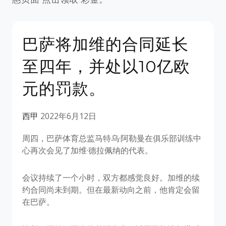
巴萨将加维的合同延长
至四年，并处以10亿欧
元的罚款。
西甲
2022年6月12日
周四，巴萨体育总监马特乌·阿勒曼在俱乐部训练中
心再次会见了加维·德拉佩纳的代表。
会议持续了一个小时，双方都感觉良好。加维的续
约合同尚未到期。但在最新动向之前，他肯定会留
在巴萨。