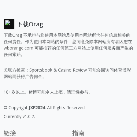
下载Orag
下载Orag 不承担与您使用本网站及使用本网站所含任何信息相关的
任何责任。作为使用本网站的条件，您同意免除本网站所有者因您在
wborange.com
可能推荐的任何第三方网站上使用任何服务而产生的
任何索赔。
关联方披露：Sportsbook & Casino Review 可能会因访问体育博彩
网站而获得广告佣金。
18+岁以上。赌博可能令人上瘾，请理性参与。
© Copyright
JXF2024
. All Rights Reserved
Currently v1.0.2.
链接
指南