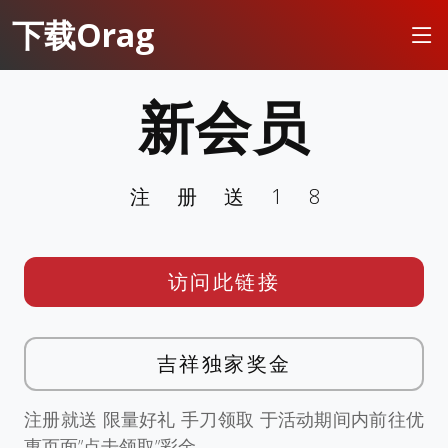
下载Orag
新会员
注册送18
访问此链接
吉祥独家奖金
注册就送 限量好礼 手刀领取 于活动期间内前往优
惠页面”点击领取”彩金。