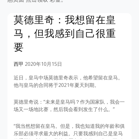
莫德里奇：我想留在皇
马，但我感到自己很重
要
西甲
2020年10月15日
近日，皇马中场莫德里奇表示，他希望留在皇马。
他与皇马的合同将于2021年夏天到期。
莫德里奇说：“未来是皇马吗？作为国家队，我会一
场又一场地比赛，然后我会看到发生了什么。”
“我当然想留在皇马。但是，我也知道我的年龄和俱
乐部必须寻求最大的利益。只要我感到自己是皇马