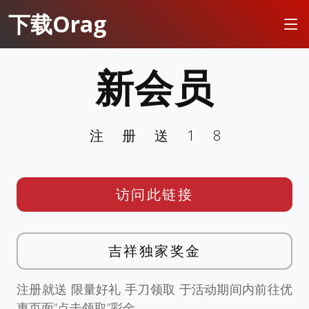
下载Orag
新会员
注册送18
访问此链接
吉祥独家奖金
注册就送 限量好礼 手刀领取 于活动期间内前往优
惠页面”点击领取”彩金。