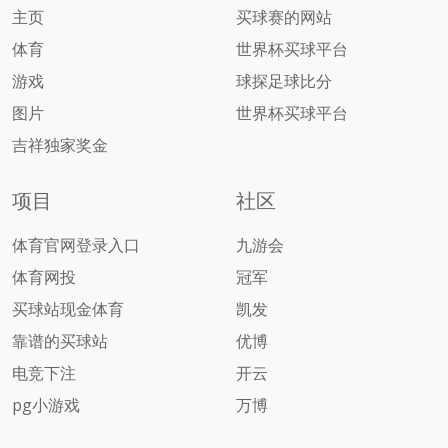
主页
买球赛的网站
体育
世界杯买球平台
游戏
球探足球比分
图片
世界杯买球平台
吉祥独家奖金
项目
社区
体育官网登录入口
九游会
体育网投
冠军
买球站现金体育
凯发
靠谱的买球站
优博
电竞下注
开云
pg小游戏
万博