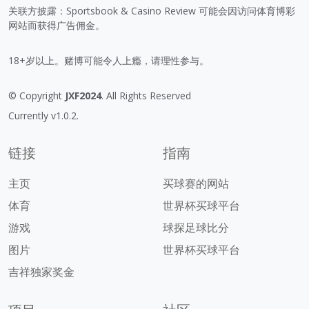
关联方披露：Sportsbook & Casino Review 可能会因访问体育博彩
网站而获得广告佣金。
18+岁以上。赌博可能令人上瘾，请理性参与。
© Copyright
JXF2024
. All Rights Reserved
Currently v1.0.2.
链接
指南
主页
买球赛的网站
体育
世界杯买球平台
游戏
球探足球比分
图片
世界杯买球平台
吉祥独家奖金