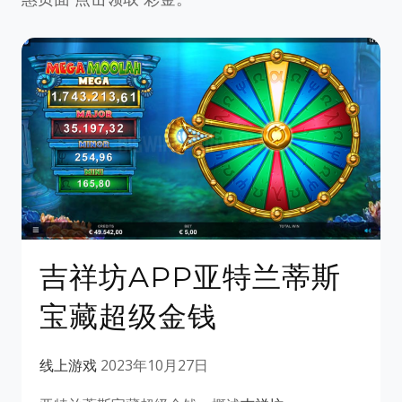
吉祥坊APP亚特兰蒂斯
宝藏超级金钱
线上游戏
2023年10月27日