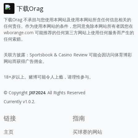
下载Orag
下载Orag 不承担与您使用本网站及使用本网站所含任何信息相关的
任何责任。作为使用本网站的条件，您同意免除本网站所有者因您在
wborange.com
可能推荐的任何第三方网站上使用任何服务而产生的
任何索赔。
关联方披露：Sportsbook & Casino Review 可能会因访问体育博彩
网站而获得广告佣金。
18+岁以上。赌博可能令人上瘾，请理性参与。
© Copyright
JXF2024
. All Rights Reserved
Currently v1.0.2.
链接
指南
主页
买球赛的网站