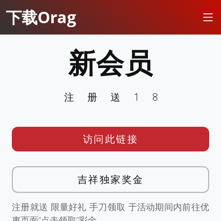
下载Orag
新会员
注册送18
访问此链接
吉祥独家奖金
注册就送 限量好礼 手刀领取 于活动期间内前往优
惠页面”点击领取”彩金。