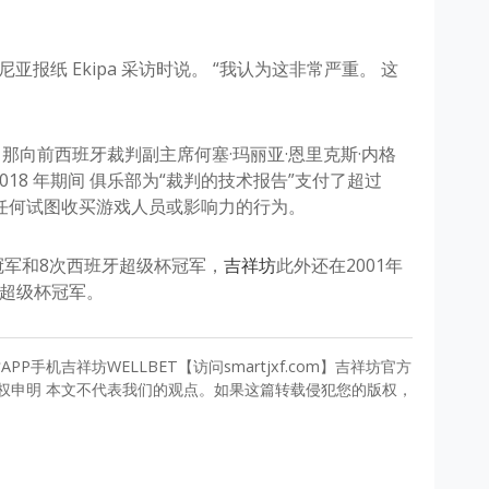
报纸 Ekipa 采访时说。 “我认为这非常严重。 这
那向前西班牙裁判副主席何塞·玛丽亚·恩里克斯·内格
2018 年期间 俱乐部为“裁判的技术报告”支付了超过
否认有任何试图收买游戏人员或影响力的行为。
冠军和8次西班牙超级杯冠军，
吉祥坊
此外还在2001年
洲超级杯冠军。
坊APP手机吉祥坊WELLBET【访问smartjxf.com】吉祥坊官方
b 版权申明 本文不代表我们的观点。如果这篇转载侵犯您的版权，