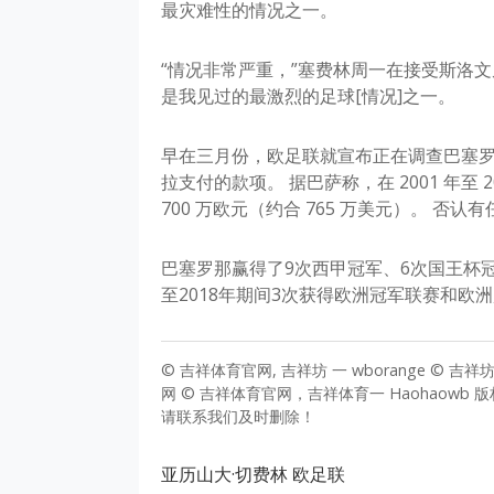
最灾难性的情况之一。
“情况非常严重，”塞费林周一在接受斯洛文尼亚
是我见过的最激烈的足球[情况]之一。
早在三月份，欧足联就宣布正在调查巴塞罗
拉支付的款项。 据巴萨称，在 2001 年至 
700 万欧元（约合 765 万美元）。 
巴塞罗那赢得了9次西甲冠军、6次国王杯
至2018年期间3次获得欧洲冠军联赛和欧
© 吉祥体育官网, 吉祥坊 一 wborange © 吉祥
网 © 吉祥体育官网，吉祥体育一 Haohaow
请联系我们及时删除！
亚历山大·切费林
欧足联