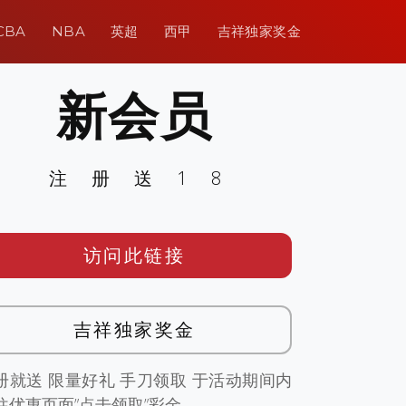
CBA
NBA
英超
西甲
吉祥独家奖金
新会员
注册送18
访问此链接
吉祥独家奖金
册就送 限量好礼 手刀领取 于活动期间内
往优惠页面”点击领取”彩金。