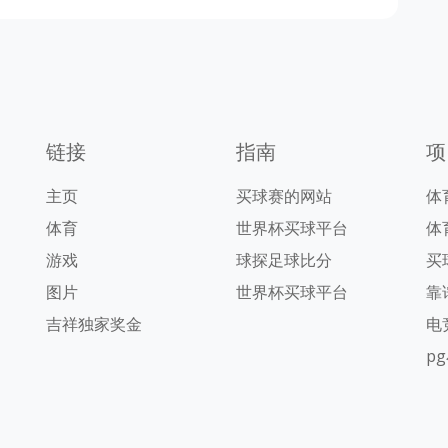
链接
指南
项
主页
买球赛的网站
体
体育
世界杯买球平台
体
游戏
球探足球比分
买
图片
世界杯买球平台
靠
吉祥独家奖金
电
p