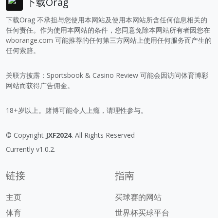
下载Orag
下载Orag 不承担与您使用本网站及使用本网站所含任何信息相关的
任何责任。作为使用本网站的条件，您同意免除本网站所有者因您在
wborange.com
可能推荐的任何第三方网站上使用任何服务而产生的
任何索赔。
关联方披露：Sportsbook & Casino Review 可能会因访问体育博彩
网站而获得广告佣金。
18+岁以上。赌博可能令人上瘾，请理性参与。
© Copyright
JXF2024
. All Rights Reserved
Currently v1.0.2.
链接
指南
主页
买球赛的网站
体育
世界杯买球平台