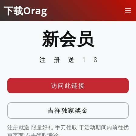
下载Orag
新会员
注册送18
访问此链接
吉祥独家奖金
注册就送 限量好礼 手刀领取 于活动期间内前往优
惠页面”点击领取”彩金。