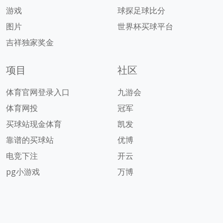
游戏
球探足球比分
图片
世界杯买球平台
吉祥独家奖金
项目
社区
体育官网登录入口
九游会
体育网投
冠军
买球站现金体育
凯发
靠谱的买球站
优博
电竞下注
开云
pg小游戏
万博