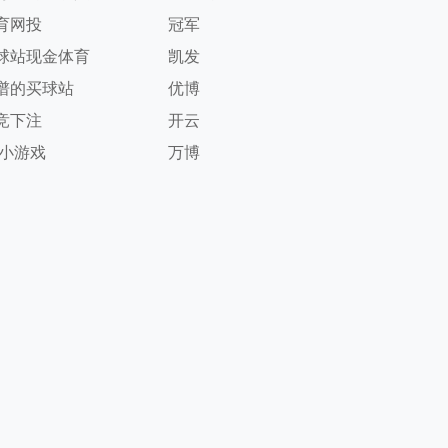
育网投
冠军
球站现金体育
凯发
谱的买球站
优博
竞下注
开云
g小游戏
万博