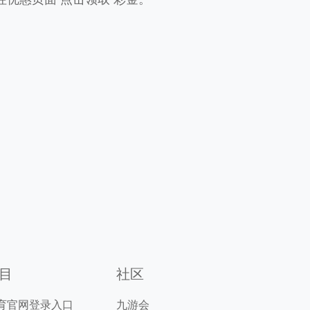
目
社区
育官网登录入口
九游会