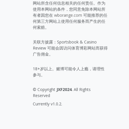
网站所含任何信息相关的任何责任。作为
使用本网站的条件，您同意免除本网站所
有者因您在
wborange.com
可能推荐的任
何第三方网站上使用任何服务而产生的任
何索赔。
关联方披露：Sportsbook & Casino
Review 可能会因访问体育博彩网站而获得
广告佣金。
18+岁以上。赌博可能令人上瘾，请理性
参与。
© Copyright
JXF2024
. All Rights
Reserved
Currently v1.0.2.