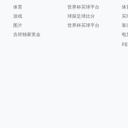
体育
世界杯买球平台
体
游戏
球探足球比分
买
图片
世界杯买球平台
靠
吉祥独家奖金
电
p